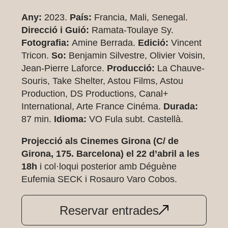
Any:
2023.
País:
Francia, Mali, Senegal.
Direcció i Guió:
Ramata-Toulaye Sy.
Fotografia:
Amine Berrada.
Edició:
Vincent
Tricon.
So:
Benjamin Silvestre, Olivier Voisin,
Jean-Pierre Laforce.
Producció:
La Chauve-
Souris, Take Shelter, Astou Films, Astou
Production, DS Productions, Canal+
International, Arte France Cinéma.
Durada:
87 min.
Idioma:
VO Fula subt. Castellà.
Projecció als Cinemes Girona (C/ de
Girona, 175. Barcelona) el 22 d’abril a les
18h
i col·loqui posterior amb Déguène
Eufemia SECK i Rosauro Varo Cobos.
Reservar entrades