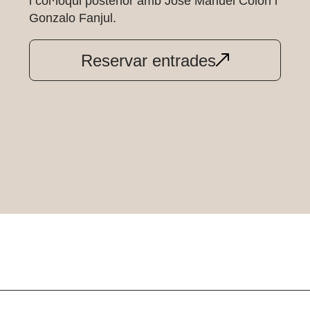
i col·loqui posterior amb José Manuel Colón i
Gonzalo Fanjul.
Reservar entrades