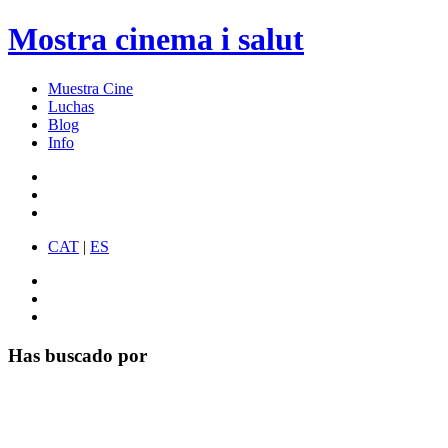
Mostra cinema i salut
Muestra Cine
Luchas
Blog
Info
CAT
|
ES
Has buscado por