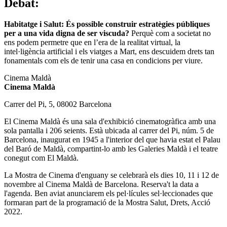
Debat:
Habitatge i Salut: És possible construir estratègies públiques
per a una vida digna de ser viscuda?
Perquè com a societat no
ens podem permetre que en l’era de la realitat virtual, la
intel·ligència artificial i els viatges a Mart, ens descuidem drets tan
fonamentals com els de tenir una casa en condicions per viure.
Cinema Maldà
Cinema Maldà
Carrer del Pi, 5, 08002 Barcelona
El Cinema Maldà és una sala d'exhibició cinematogràfica amb una
sola pantalla i 206 seients. Està ubicada al carrer del Pi, núm. 5 de
Barcelona, inaugurat en 1945 a l'interior del que havia estat el Palau
del Baró de Maldà, compartint-lo amb les Galeries Maldà i el teatre
conegut com El Maldà.
La Mostra de Cinema d'enguany se celebrarà els dies 10, 11 i 12 de
novembre al Cinema Maldà de Barcelona. Reserva't la data a
l'agenda. Ben aviat anunciarem els pel·lícules sel·leccionades que
formaran part de la programació de la Mostra Salut, Drets, Acció
2022.